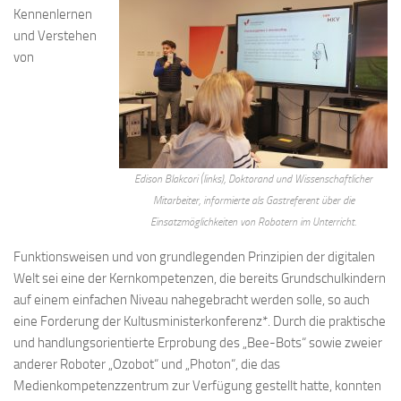
Kennenlernen
und Verstehen
von
Edison Blakcori (links), Doktorand und Wissenschaftlicher
Mitarbeiter, informierte als Gastreferent über die
Einsatzmöglichkeiten von Robotern im Unterricht.
Funktionsweisen und von grundlegenden Prinzipien der digitalen
Welt sei eine der Kernkompetenzen, die bereits Grundschulkindern
auf einem einfachen Niveau nahegebracht werden solle, so auch
eine Forderung der Kultusministerkonferenz*. Durch die praktische
und handlungsorientierte Erprobung des „Bee-Bots“ sowie zweier
anderer Roboter „Ozobot“ und „Photon“, die das
Medienkompetenzzentrum zur Verfügung gestellt hatte, konnten