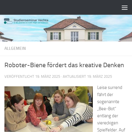
Zum Inhalt springen
ALLGEMEIN
Roboter-Biene fördert das kreative Denken
VERÖFFENTLICHT
19. MÄRZ 2025
· AKTUALISIERT
19. MÄRZ 2025
Leise surrend
fährt der
sogenannte
„Bee-Bot“
entlang der
viereckigen
Spielfelder. Auf