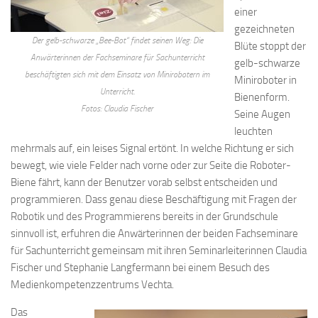
einer
gezeichneten
Der gelb-schwarze „Bee-Bot“ findet seinen Weg: Die
Blüte stoppt der
Anwärterinnen der Fachseminare für Sachunterricht
gelb-schwarze
beschäftigten sich mit dem Einsatz von Minirobotern im
Miniroboter in
Unterricht.
Bienenform.
Fotos: Claudia Fischer
Seine Augen
leuchten
mehrmals auf, ein leises Signal ertönt. In welche Richtung er sich
bewegt, wie viele Felder nach vorne oder zur Seite die Roboter-
Biene fährt, kann der Benutzer vorab selbst entscheiden und
programmieren. Dass genau diese Beschäftigung mit Fragen der
Robotik und des Programmierens bereits in der Grundschule
sinnvoll ist, erfuhren die Anwärterinnen der beiden Fachseminare
für Sachunterricht gemeinsam mit ihren Seminarleiterinnen Claudia
Fischer und Stephanie Langfermann bei einem Besuch des
Medienkompetenzzentrums Vechta.
Das