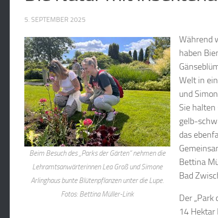
5. SEPTEMBER 2025
Während w
haben Bien
Gänseblüm
Welt in e
und Simone
Sie halten
gelb-schwa
das ebenfa
Gemeinsam
Beim Besuch des „Parks der Gärten“ nehmen die
Bettina Mü
Lehramtsanwärterinnen Lea Groß und Simone
Bad Zwisc
Arlinghaus bunte Blütenpflanzen unter die Lupe.
Fotos: Bettina Müller-Link
Der „Park 
14 Hektar 