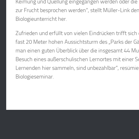
Keimung und Quellung eingegangen werden oder die E
zur Frucht besprochen werden“, stellt Müller-Link d
Biologieunterricht her.
Zufrieden und erfüllt von vielen Eindrücken trifft si
fast 20 Meter hohen Aussichtsturm des „Parks der Gär
man einen guten Überblick über die insgesamt 44 Mus
Besuch eines außerschulischen Lernortes mit einer Sc
Lernenden hier sammeln, sind unbezahlbar“, resümier
Biologieseminar.