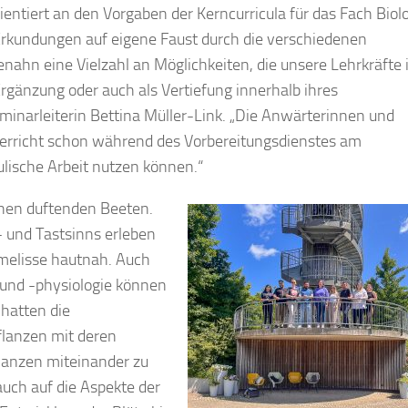
entiert an den Vorgaben der Kerncurricula für das Fach Biolo
Erkundungen auf eigene Faust durch die verschiedenen
ahn eine Vielzahl an Möglichkeiten, die unsere Lehrkräfte
Ergänzung oder auch als Vertiefung innerhalb ihres
eminarleiterin Bettina Müller-Link. „Die Anwärterinnen und
terricht schon während des Vorbereitungsdienstes am
ulische Arbeit nutzen können.“
chen duftenden Beeten.
- und Tastsinns erleben
melisse hautnah. Auch
und -physiologie können
hatten die
flanzen mit deren
lanzen miteinander zu
auch auf die Aspekte der