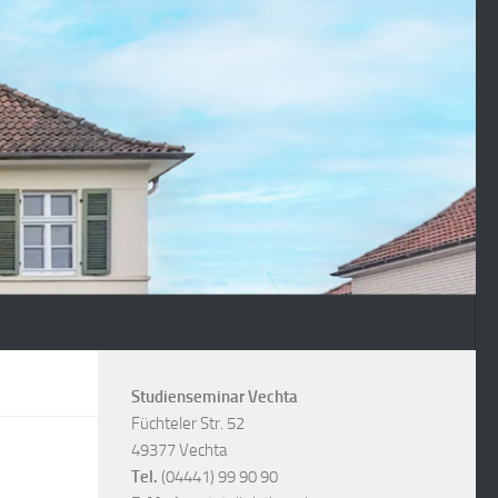
Studienseminar Vechta
Füchteler Str. 52
49377 Vechta
Tel.
(04441) 99 90 90