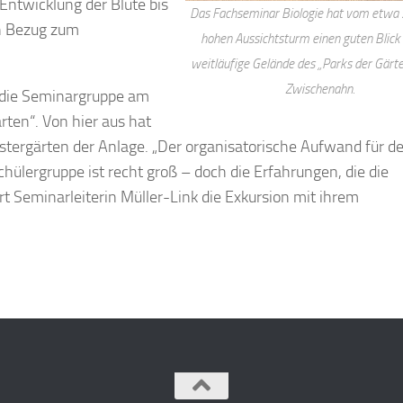
ntwicklung der Blüte bis
Das Fachseminar Biologie hat vom etwa
en Bezug zum
hohen Aussichtsturm einen guten Blick 
weitläufige Gelände des „Parks der Gärte
Zwischenahn.
ch die Seminargruppe am
ten“. Von hier aus hat
tergärten der Anlage. „Der organisatorische Aufwand für d
hülergruppe ist recht groß – doch die Erfahrungen, die die
t Seminarleiterin Müller-Link die Exkursion mit ihrem