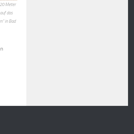
 20 Meter
auf das
n“ in Bad
en