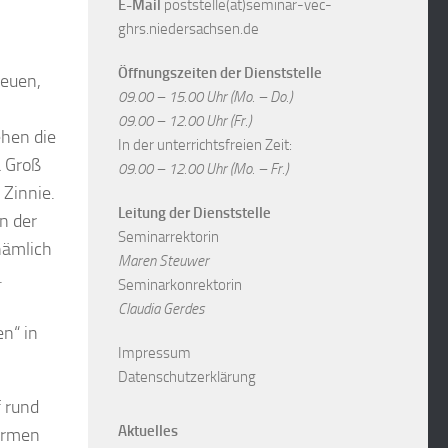
E-Mail
poststelle(at)seminar-vec-
ghrs.niedersachsen.de
Öffnungszeiten der Dienststelle
euen,
09.00 – 15.00 Uhr (Mo. – Do.)
09.00 – 12.00 Uhr (Fr.)
hen die
In der unterrichtsfreien Zeit:
a Groß
09.00 – 12.00 Uhr (Mo. – Fr.)
 Zinnie.
Leitung der Dienststelle
n der
Seminarrektorin
nämlich
Maren Steuwer
.
Seminarkonrektorin
Claudia Gerdes
n“ in
Impressum
Datenschutzerklärung
f rund
Aktuelles
ormen