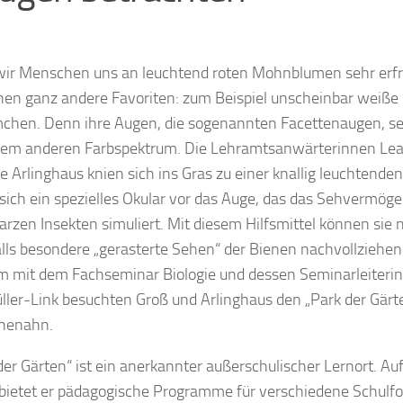
ir Menschen uns an leuchtend roten Mohnblumen sehr erfr
en ganz andere Favoriten: zum Beispiel unscheinbar weiße
chen. Denn ihre Augen, die sogenannten Facettenaugen, se
inem anderen Farbspektrum. Die Lehramtsanwärterinnen Le
 Arlinghaus knien sich ins Gras zu einer knallig leuchtenden
 sich ein spezielles Okular vor das Auge, das das Sehvermöge
rzen Insekten simuliert. Mit diesem Hilfsmittel können sie 
lls besondere „gerasterte Sehen“ der Bienen nachvollziehen
 mit dem Fachseminar Biologie und dessen Seminarleiterin
ller-Link besuchten Groß und Arlinghaus den „Park der Gärte
henahn.
der Gärten“ ist ein anerkannter außerschulischer Lernort. Au
bietet er pädagogische Programme für verschiedene Schulf