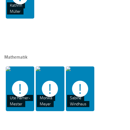
Kathrin
Müller
Mathematik
Ute Hamer-
Monika
Sabine
Mester
Meyer
Windhaus