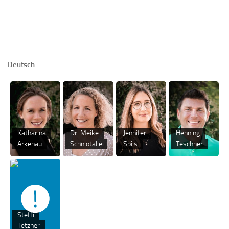
Deutsch
Katharina
Dr. Meike
Jennifer
Henning
Arkenau
Schniotalle
Spils
Teschner
Steffi
Tetzner