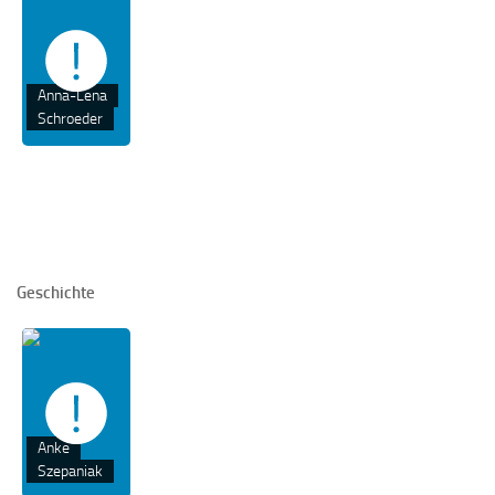
Anna-Lena
Schroeder
Geschichte
Anke
Szepaniak