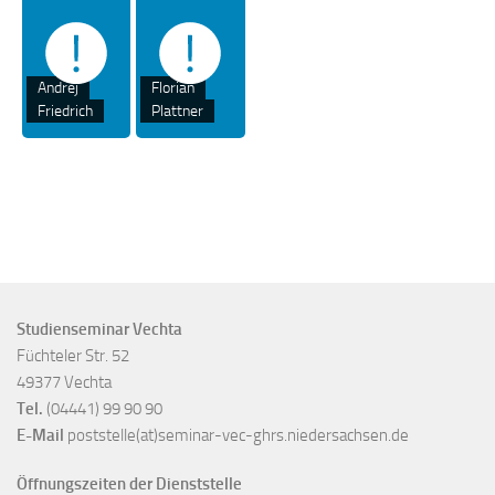
Andrej
Florian
Friedrich
Plattner
Studienseminar Vechta
Füchteler Str. 52
49377 Vechta
Tel.
(04441) 99 90 90
E-Mail
poststelle(at)seminar-vec-ghrs.niedersachsen.de
Öffnungszeiten der Dienststelle