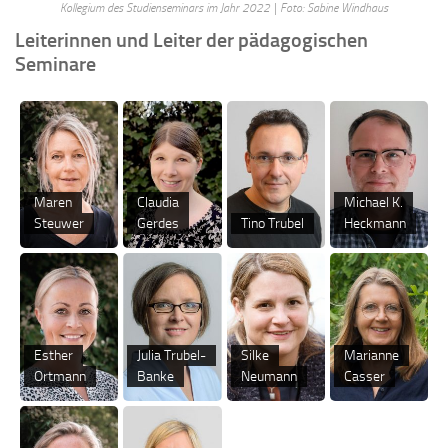
Kollegium des Studienseminars im Jahr 2022 | Foto: Sabine Windhaus
Leiterinnen und Leiter der pädagogischen
Seminare
Maren
Claudia
Michael K.
Steuwer
Gerdes
Tino Trubel
Heckmann
Esther
Julia Trubel-
Silke
Marianne
Ortmann
Banke
Neumann
Casser