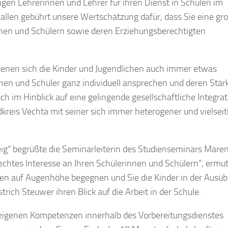
ungen Lehrerinnen und Lehrer für ihren Dienst in Schulen im
llen gebührt unsere Wertschätzung dafür, dass Sie eine gr
nen und Schülern sowie deren Erziehungsberechtigten
i denen sich die Kinder und Jugendlichen auch immer etwas
nnen und Schüler ganz individuell ansprechen und deren Stä
uch im Hinblick auf eine gelingende gesellschaftliche Integrat
reis Vechta mit seiner sich immer heterogener und vielseit
ig“ begrüßte die Seminarleiterin des Studienseminars Mare
chtes Interesse an Ihren Schülerinnen und Schülern“, ermut
hnen auf Augenhöhe begegnen und Sie die Kinder in der Ausü
trich Steuwer ihren Blick auf die Arbeit in der Schule.
ie eigenen Kompetenzen innerhalb des Vorbereitungsdienstes