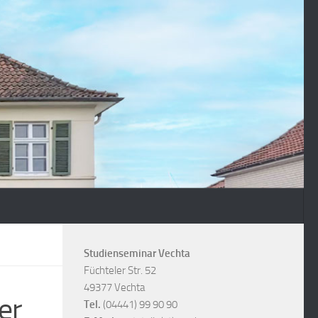
Studienseminar Vechta
Füchteler Str. 52
49377 Vechta
er
Tel.
(04441) 99 90 90