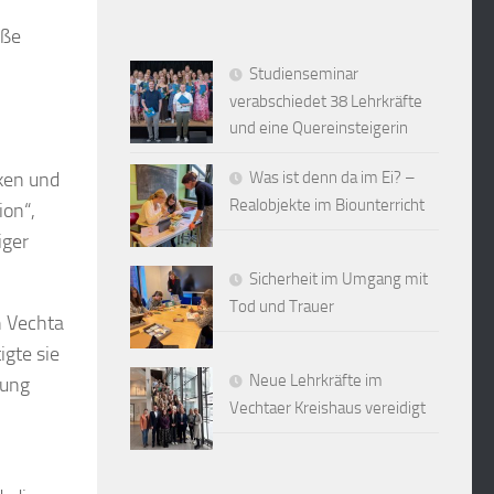
oße
Studienseminar
verabschiedet 38 Lehrkräfte
und eine Quereinsteigerin
rken und
Was ist denn da im Ei? –
Realobjekte im Biounterricht
ion“,
iger
Sicherheit im Umgang mit
Tod und Trauer
n Vechta
igte sie
Neue Lehrkräfte im
bung
Vechtaer Kreishaus vereidigt