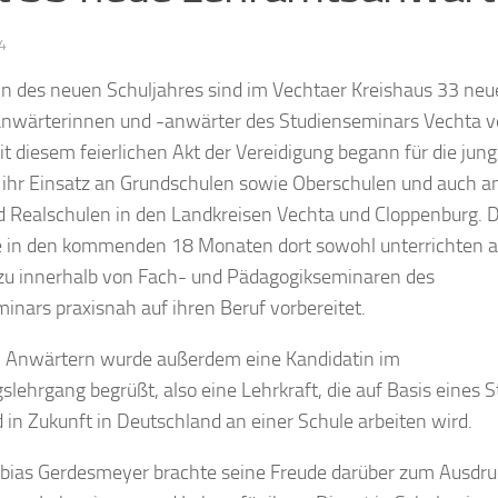
4
 des neuen Schuljahres sind im Vechtaer Kreishaus 33 neu
nwärterinnen und -anwärter des Studienseminars Vechta ve
t diesem feierlichen Akt der Vereidigung begann für die jun
 ihr Einsatz an Grundschulen sowie Oberschulen und auch a
 Realschulen in den Landkreisen Vechta und Cloppenburg. 
e in den kommenden 18 Monaten dort sowohl unterrichten a
azu innerhalb von Fach- und Pädagogikseminaren des
inars praxisnah auf ihren Beruf vorbereitet.
 Anwärtern wurde außerdem eine Kandidatin im
lehrgang begrüßt, also eine Lehrkraft, die auf Basis eines 
 in Zukunft in Deutschland an einer Schule arbeiten wird.
bias Gerdesmeyer brachte seine Freude darüber zum Ausdru