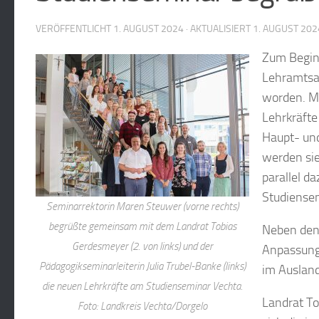
VERÖFFENTLICHT
1. AUGUST 2024
· AKTUALISIERT
1. AUGUST 202
Zum Beginn
Lehramtsa
worden. Mi
Lehrkräfte
Haupt- und
werden si
parallel d
Studiensem
Seminarrektorin Maren Steuwer (vorne rechts)
begrüßte gemeinsam mit dem Landrat Tobias
Neben den
Gerdesmeyer (2. von links) und der
Anpassungs
Pädagogikseminarleiterin Julia Trubel-Banke (links)
im Ausland
die neuen Lehrkräfte am Studienseminar Vechta.
Landrat To
Foto: Landkreis Vechta/Dorgelo