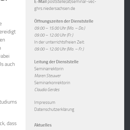
E-Mail
poststelle(at)seminar-vec-
ghrs.niedersachsen.de
Öffnungszeiten der Dienststelle
e
09.00 – 15.00 Uhr (Mo. – Do.)
reidigt
09.00 – 12.00 Uhr (Fr.)
gen
In der unterrichtsfreien Zeit:
n
09.00 – 12.00 Uhr (Mo. – Fr.)
Dabei
Leitung der Dienststelle
ls auch
Seminarrektorin
Maren Steuwer
Seminarkonrektorin
Claudia Gerdes
Studiums
Impressum
Datenschutzerklärung
ck, dass
Aktuelles