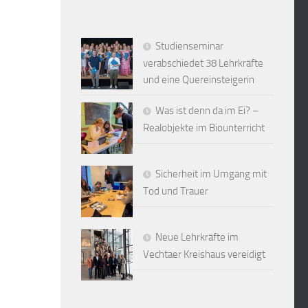
Studienseminar
verabschiedet 38 Lehrkräfte
und eine Quereinsteigerin
Was ist denn da im Ei? –
Realobjekte im Biounterricht
Sicherheit im Umgang mit
Tod und Trauer
Neue Lehrkräfte im
Vechtaer Kreishaus vereidigt