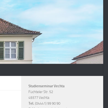
Studienseminar Vechta
Füchteler Str. 52
49377 Vechta
Tel.
(04441) 99 90 90