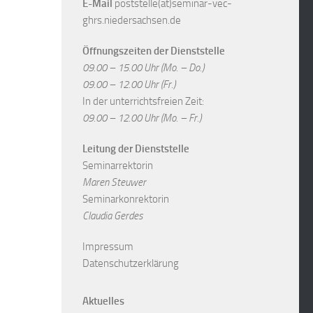
E-Mail
poststelle(at)seminar-vec-
ghrs.niedersachsen.de
Öffnungszeiten der Dienststelle
09.00 – 15.00 Uhr (Mo. – Do.)
09.00 – 12.00 Uhr (Fr.)
In der unterrichtsfreien Zeit:
09.00 – 12.00 Uhr (Mo. – Fr.)
Leitung der Dienststelle
Seminarrektorin
Maren Steuwer
Seminarkonrektorin
Claudia Gerdes
Impressum
Datenschutzerklärung
Aktuelles