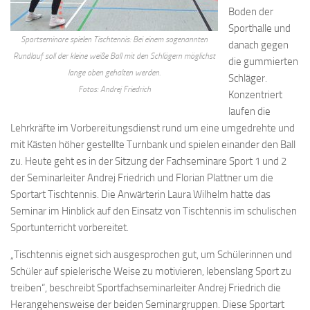
Boden der
Sporthalle und
Sportseminare spielen Tischtennis: Bei einem sogenannten
danach gegen
Rundlauf soll der kleine weiße Ball mit den Schlägern möglichst
die gummierten
lange oben gehalten werden.
Schläger.
Fotos: Andrej Friedrich
Konzentriert
laufen die
Lehrkräfte im Vorbereitungsdienst rund um eine umgedrehte und
mit Kästen höher gestellte Turnbank und spielen einander den Ball
zu. Heute geht es in der Sitzung der Fachseminare Sport 1 und 2
der Seminarleiter Andrej Friedrich und Florian Plattner um die
Sportart Tischtennis. Die Anwärterin Laura Wilhelm hatte das
Seminar im Hinblick auf den Einsatz von Tischtennis im schulischen
Sportunterricht vorbereitet.
„Tischtennis eignet sich ausgesprochen gut, um Schülerinnen und
Schüler auf spielerische Weise zu motivieren, lebenslang Sport zu
treiben“, beschreibt Sportfachseminarleiter Andrej Friedrich die
Herangehensweise der beiden Seminargruppen. Diese Sportart