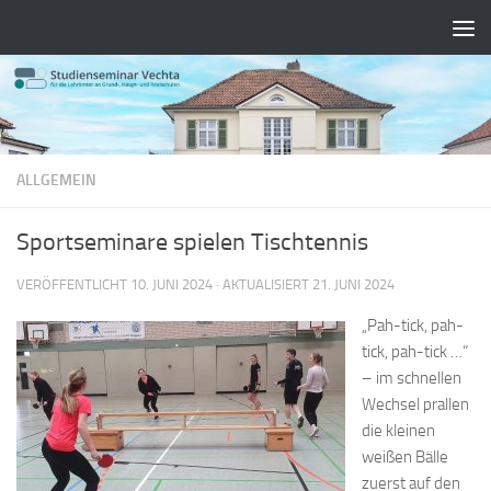
Zum Inhalt springen
ALLGEMEIN
Sportseminare spielen Tischtennis
VERÖFFENTLICHT
10. JUNI 2024
· AKTUALISIERT
21. JUNI 2024
„Pah-tick, pah-
tick, pah-tick …“
– im schnellen
Wechsel prallen
die kleinen
weißen Bälle
zuerst auf den