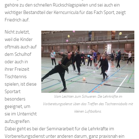
gehöre zu den schnellen Rückschlagspielen und sei auch ein
wichtiger Bestandteil der Kerncurricula für das Fach Sport, zeigt
Friedrich auf.
Nicht zuletzt,
weil die Kinder
oftmals auch auf
dem Schulhof
oder auch in
ihrer Freizeit
Tischtennis
spielen, ist diese
Sportart
Vom Leichten zum Schweren: Die Lehrkräfte im
besonders
Vorbereitungsdienst üben das Treffen des Tischtennisballs mit
geeignet, um
kleinen Luftballons.
sie im Unterricht
aufzugreifen.
Dabei geht es bei der Seminararbeit für die Lehrkräfte im
Vorbereitungsdienst unter anderen darum, ganz praxisnah ein